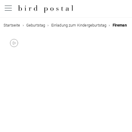
Startseite
Geburtstag
Einladung zum Kindergeburtstag
Fireman
Hochzeit
Geburt
Taufe
Kommunion
Trauer
Geburtstag
Weihnachten