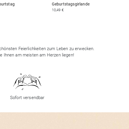
burtstag
Geburtstagsgirlande
10,49 €
0
 schönsten Feierlichkeiten zum Leben zu erwecken.
ie Ihnen am meisten am Herzen liegen!
Sofort versendbar