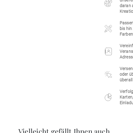
unsere
daran 
Kreatio
Passen 
bis hi
Farben,
Vereinf
Verans
Adress
Versen
oder üb
überall
Verfolg
Karten
Einlad
Vielleicht gefällt Ihnen auch