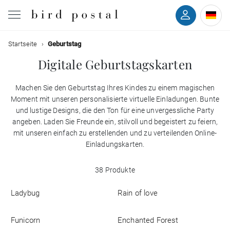
Filtern
Startseite
Geburtstag
Hochzeit
Digitale Geburtstagskarten
Geburt
Machen Sie den Geburtstag Ihres Kindes zu einem magischen
Farben
Moment mit unseren personalisierte virtuelle Einladungen. Bunte
Taufe
und lustige Designs, die den Ton für eine unvergessliche Party
angeben. Laden Sie Freunde ein, stilvoll und begeistert zu feiern,
Stile
Kommunion
mit unseren einfach zu erstellenden und zu verteilenden Online-
Einladungskarten.
Mit
Trauer
Rückseite
38 Produkte
Mit
Geburtstag
Ladybug
Rain of love
Bild
Funicorn
Enchanted Forest
Weihnachten