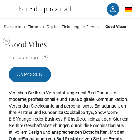
Startseite
Firmen
Digitale Einladung für Firmen
Good Vibes
Hochzeit
Good Vibes
Geburt
Preise anzeigen
Taufe
ANPASSEN
Kommunion
Verleihen Sie Ihren Veranstaltungen mit Bird Postal eine
Trauer
moderne, professionnelle und 100% digitale Kommunikation.
Versenden Sie elegante und personalisierte Einladungen, um
Ihre Partner und Kunden zu Cocktailpartys, Showroom-
Geburtstag
Eröffnungen oder Business-Frühstücken einzuladen. Stärken
Sie Ihre Geschäftsbeziehungen durch die Kombination aus
stilvollem Design und ansprechenden Botschaften. Mit den
Weihnachten
Online-Einladungen von Bird Postal setzen Sie Ihre Events