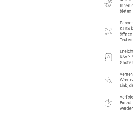
unsere
Ihnen 
bieten.
Passen 
Karte 
öffnen 
Texten
Erleich
RSVP-F
Gäste 
Versen
WhatsA
Link, d
Verfolg
Einlad
werden