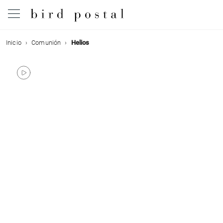
Inicio
Comunión
Helios
Boda
Nacimiento
Bautizo
Comunión
Condolencias
Cumpleaños
Fiestas navideñas