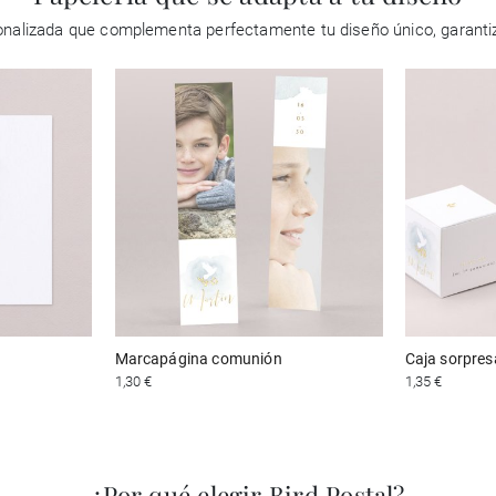
rsonalizada que complementa perfectamente tu diseño único, garan
Marcapágina comunión
Caja sorpre
1,30 €
1,35 €
¿Por qué elegir Bird Postal?