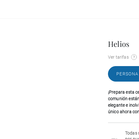
Helios
Ver tarifas
PERSONA
¡Prepara esta ce
comunión están 
elegante e inol
único ahora con 
Todas 