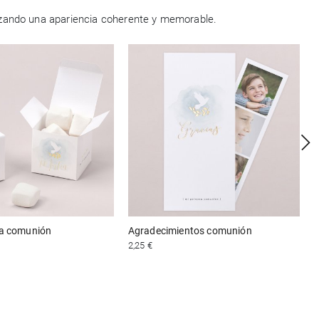
tizando una apariencia coherente y memorable.
sa comunión
Agradecimientos comunión
2,25 €
4