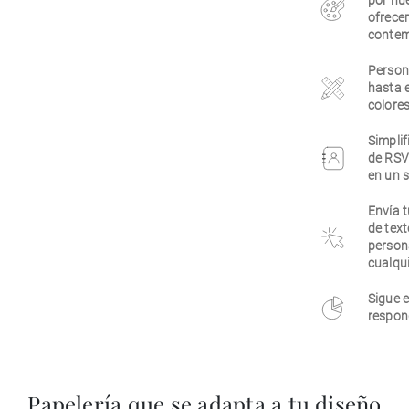
por nue
ofrecer
contem
Persona
hasta e
colores
Simplif
de RSVP
en un s
Envía t
de tex
person
cualqui
Sigue e
respond
Papelería que se adapta a tu diseño