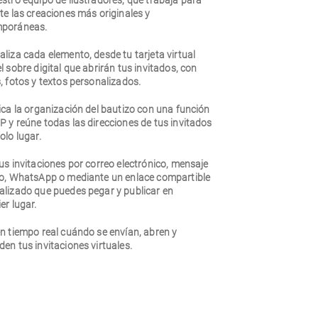
stro equipo de ilustradores, que trabaja para
te las creaciones más originales y
poráneas.
liza cada elemento, desde tu tarjeta virtual
l sobre digital que abrirán tus invitados, con
, fotos y textos personalizados.
ica la organización del bautizo con una función
 y reúne todas las direcciones de tus invitados
olo lugar.
us invitaciones por correo electrónico, mensaje
to, WhatsApp o mediante un enlace compartible
alizado que puedes pegar y publicar en
er lugar.
n tiempo real cuándo se envían, abren y
en tus invitaciones virtuales.