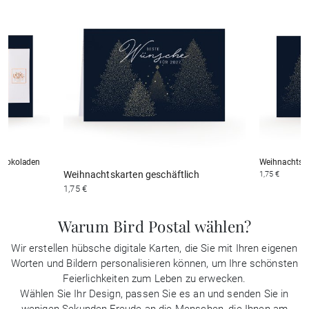
chokoladen
Weihnachtska
Weihnachtskarten geschäftlich
1,75 €
1,75 €
Warum Bird Postal wählen?
Wir erstellen hübsche digitale Karten, die Sie mit Ihren eigenen
Worten und Bildern personalisieren können, um Ihre schönsten
Feierlichkeiten zum Leben zu erwecken.
Wählen Sie Ihr Design, passen Sie es an und senden Sie in
wenigen Sekunden Freude an die Menschen, die Ihnen am