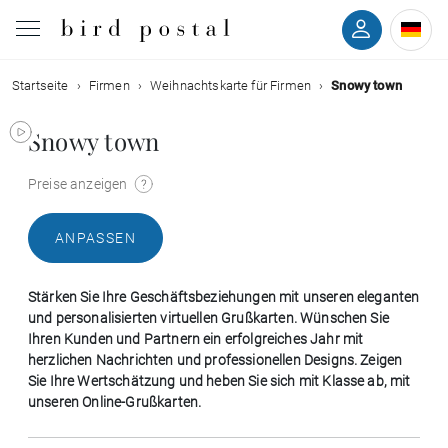
Startseite
Firmen
Weihnachtskarte für Firmen
Snowy town
Hochzeit
Snowy town
Geburt
Preise anzeigen
Taufe
ANPASSEN
Kommunion
Stärken Sie Ihre Geschäftsbeziehungen mit unseren eleganten
Trauer
und personalisierten virtuellen Grußkarten. Wünschen Sie
Ihren Kunden und Partnern ein erfolgreiches Jahr mit
herzlichen Nachrichten und professionellen Designs. Zeigen
Geburtstag
Sie Ihre Wertschätzung und heben Sie sich mit Klasse ab, mit
unseren Online-Grußkarten.
Weihnachten