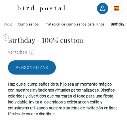
Inicio
Cumpleaños
Invitación de cumpleaños para niños
Birthday 
Boda
Birthday - 100% custom
Nacimiento
Ver tarifas
Bautizo
PERSONALIZAR
Comunión
Haz que el cumpleaños de tu hijo sea un momento mágico
Condolencias
con nuestras invitaciones virtuales personalizadas. Diseños
coloridos y divertidos que marcarán el tono para una fiesta
inolvidable. Invita a los amigos a celebrar con estilo y
Cumpleaños
entusiasmo utilizando nuestras tarjetas de invitación en línea
fáciles de crear y distribuir.
Fiestas navideñas