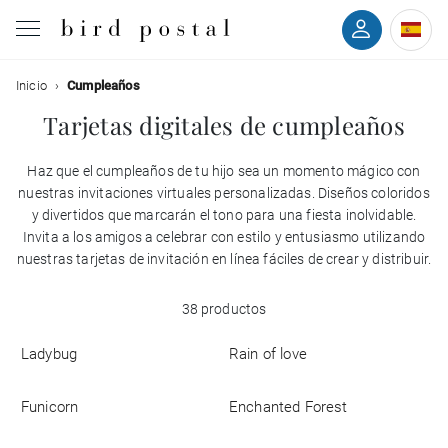
Filtrar
Inicio
Cumpleaños
Boda
Tarjetas digitales de cumpleaños
Nacimiento
Haz que el cumpleaños de tu hijo sea un momento mágico con
Colores
nuestras invitaciones virtuales personalizadas. Diseños coloridos
Bautizo
y divertidos que marcarán el tono para una fiesta inolvidable.
Invita a los amigos a celebrar con estilo y entusiasmo utilizando
Estilos
nuestras tarjetas de invitación en línea fáciles de crear y distribuir.
Comunión
Con la
38 productos
Condolencias
espalda
Ladybug
Rain of love
Con
Cumpleaños
foto
Funicorn
Enchanted Forest
Fiestas navideñas