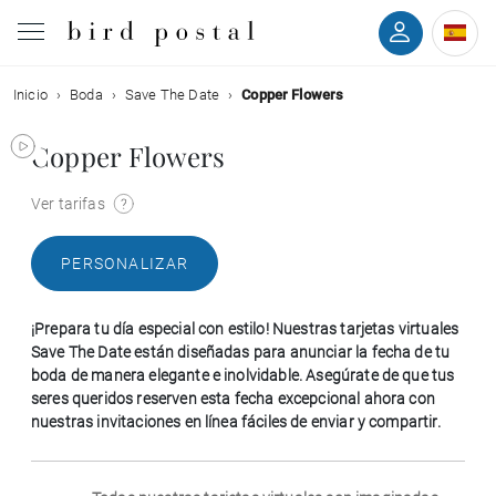
Inicio
Boda
Save The Date
Copper Flowers
Boda
Copper Flowers
Nacimiento
Ver tarifas
Bautizo
PERSONALIZAR
Comunión
¡Prepara tu día especial con estilo! Nuestras tarjetas virtuales
Condolencias
Save The Date están diseñadas para anunciar la fecha de tu
boda de manera elegante e inolvidable. Asegúrate de que tus
seres queridos reserven esta fecha excepcional ahora con
Cumpleaños
nuestras invitaciones en línea fáciles de enviar y compartir.
Fiestas navideñas