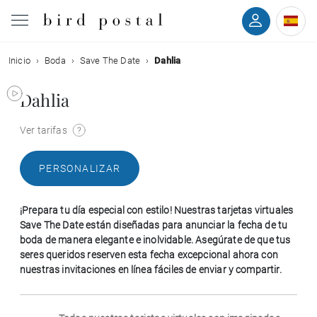
Inicio
Boda
Save The Date
Dahlia
Boda
Dahlia
Nacimiento
Ver tarifas
Bautizo
PERSONALIZAR
Comunión
¡Prepara tu día especial con estilo! Nuestras tarjetas virtuales
Condolencias
Save The Date están diseñadas para anunciar la fecha de tu
boda de manera elegante e inolvidable. Asegúrate de que tus
seres queridos reserven esta fecha excepcional ahora con
Cumpleaños
nuestras invitaciones en línea fáciles de enviar y compartir.
Fiestas navideñas