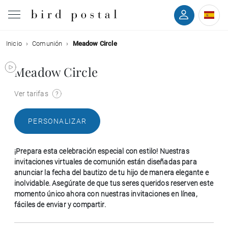
Inicio
Comunión
Meadow Circle
Boda
Meadow Circle
Nacimiento
Ver tarifas
Bautizo
PERSONALIZAR
Comunión
¡Prepara esta celebración especial con estilo! Nuestras
Condolencias
invitaciones virtuales de comunión están diseñadas para
anunciar la fecha del bautizo de tu hijo de manera elegante e
inolvidable. Asegúrate de que tus seres queridos reserven este
Cumpleaños
momento único ahora con nuestras invitaciones en línea,
fáciles de enviar y compartir.
Fiestas navideñas