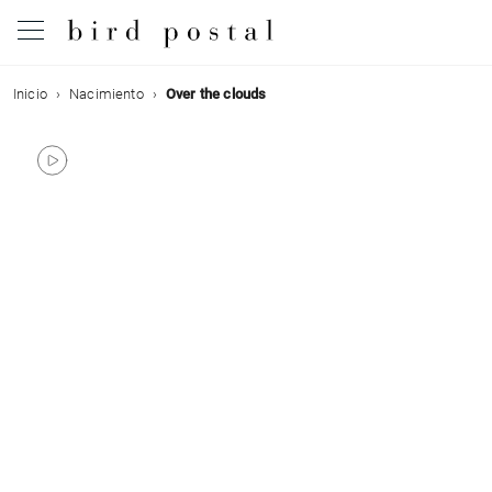
Inicio
Nacimiento
Over the clouds
Boda
Nacimiento
Bautizo
Comunión
Condolencias
Cumpleaños
Fiestas navideñas