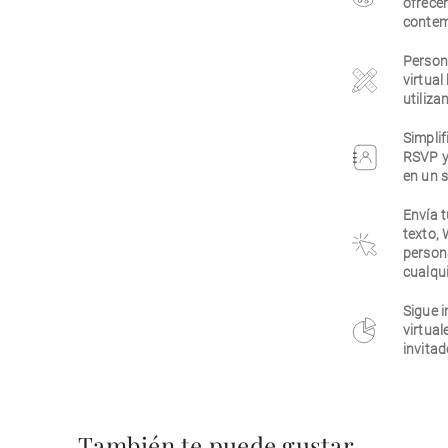
ofrecer
contem
Persona
virtual
utiliza
Simplif
RSVP y
en un s
Envía t
texto,
person
cualqui
Sigue i
virtual
invitad
También te puede gustar