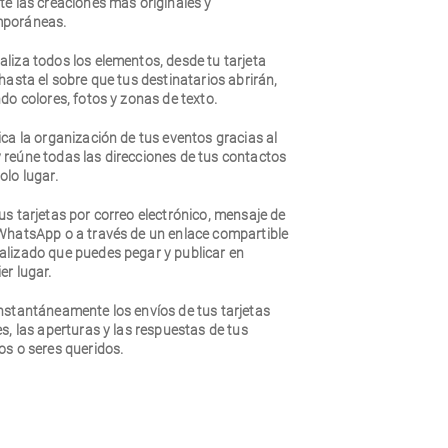
te las creaciones más originales y
poráneas.
liza todos los elementos, desde tu tarjeta
 hasta el sobre que tus destinatarios abrirán,
ndo colores, fotos y zonas de texto.
ica la organización de tus eventos gracias al
 reúne todas las direcciones de tus contactos
olo lugar.
us tarjetas por correo electrónico, mensaje de
 WhatsApp o a través de un enlace compartible
alizado que puedes pegar y publicar en
er lugar.
nstantáneamente los envíos de tus tarjetas
es, las aperturas y las respuestas de tus
os o seres queridos.