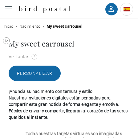
Inicio
Nacimiento
My sweet carrousel
Boda
My sweet carrousel
Nacimiento
Ver tarifas
Bautizo
PERSONALIZAR
Comunión
¡Anuncia su nacimiento con ternura y estilo!
Condolencias
Nuestras invitaciones digitales están pensadas para
compartir esta gran noticia de forma elegante y emotiva.
Fáciles de enviar y compartir, llegarán al corazón de tus seres
Cumpleaños
queridos al instante.
Fiestas navideñas
Todas nuestras tarjetas virtuales son imaginadas