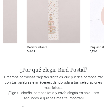
Medidor infantil
Pequeno stic
34,90 €
0,75 €
¿Por qué elegir Bird Postal?
Creamos hermosas tarjetas digitales que puedes personalizar
con tus palabras e imágenes, dando vida a tus celebraciones
más felices.
¡Elige tu diseño, personalízalo y envía alegría en solo unos
segundos a quienes más te importan!