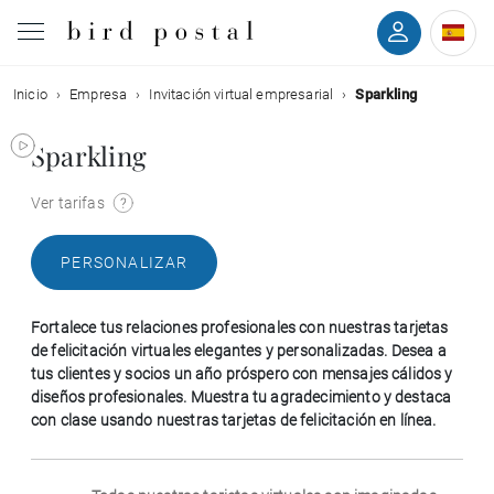
Inicio
Empresa
Invitación virtual empresarial
Sparkling
Boda
Sparkling
Nacimiento
Ver tarifas
Bautizo
PERSONALIZAR
Comunión
Fortalece tus relaciones profesionales con nuestras tarjetas
Condolencias
de felicitación virtuales elegantes y personalizadas. Desea a
tus clientes y socios un año próspero con mensajes cálidos y
diseños profesionales. Muestra tu agradecimiento y destaca
Cumpleaños
con clase usando nuestras tarjetas de felicitación en línea.
Fiestas navideñas