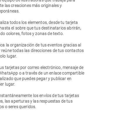
o equipo de ilustradoras que trabaja para
te las creaciones más originales y
poráneas.
liza todos los elementos, desde tu tarjeta
 hasta el sobre que tus destinatarios abrirán,
ndo colores, fotos y zonas de texto.
ica la organización de tus eventos gracias al
 reúne todas las direcciones de tus contactos
olo lugar.
us tarjetas por correo electrónico, mensaje de
 WhatsApp o a través de un enlace compartible
alizado que puedes pegar y publicar en
er lugar.
nstantáneamente los envíos de tus tarjetas
es, las aperturas y las respuestas de tus
os o seres queridos.