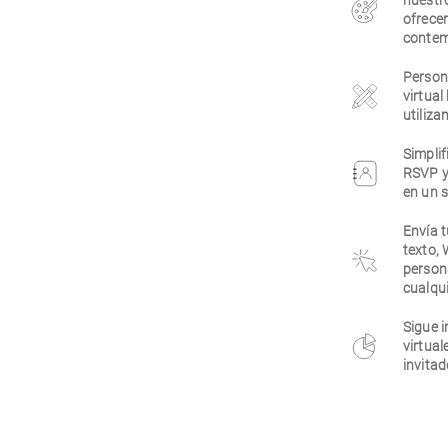
nuestr
ofrecer
contem
Persona
virtual
utiliza
Simplif
RSVP y
en un s
Envía t
texto,
person
cualqui
Sigue i
virtual
invitad