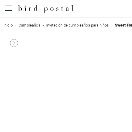
Inicio
Cumpleaños
Invitación de cumpleaños para niños
Sweet Fo
Boda
Nacimiento
Bautizo
Comunión
Condolencias
Cumpleaños
Fiestas navideñas