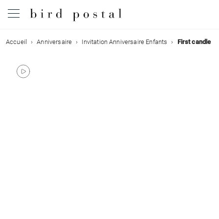
Accueil
Anniversaire
Invitation Anniversaire Enfants
First candle
Mariage
Naissance
Baptême
Communion
Décès
Anniversaire
Vœux