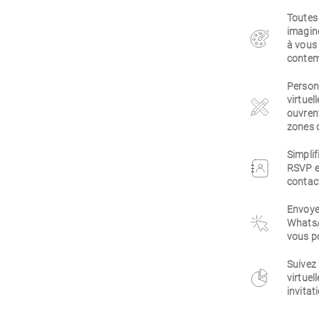
Toutes
imaginé
à vous 
contem
Personn
virtuel
ouvrent
zones d
Simplif
RSVP e
contact
Envoyez
WhatsA
vous po
Suivez
virtuel
invitat