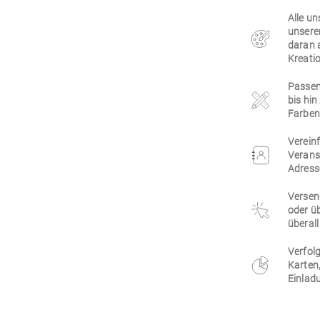
Alle un
unsere
daran 
Kreatio
Passen 
bis hi
Farben,
Vereinf
Verans
Adress
Versen
oder üb
überall
Verfolg
Karten
Einlad