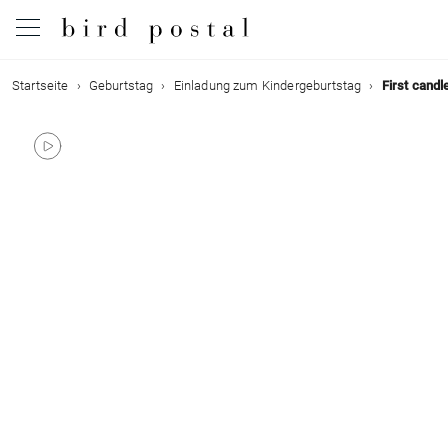
Startseite
Geburtstag
Einladung zum Kindergeburtstag
First candl
Hochzeit
Geburt
Taufe
Kommunion
Trauer
Geburtstag
Weihnachten