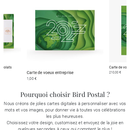
hocolats
Carte de voeu
Carte de voeux entreprise
210,00 €
1,00 €
Pourquoi choisir Bird Postal ?
Nous créons de jolies cartes digitales à personnaliser avec vos
mots et vos images, pour donner vie à toutes vos célébrations
les plus heureuses.
Choisissez votre design, customisez et envoyez de la joie en
quelques secondes à ceux qui comptent le plus !