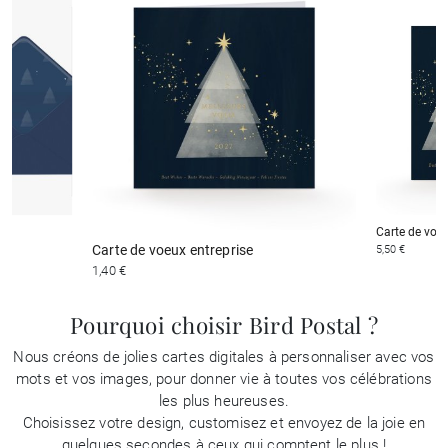
Carte de voeu
Carte de voeux entreprise
5,50 €
1,40 €
Pourquoi choisir Bird Postal ?
Nous créons de jolies cartes digitales à personnaliser avec vos
mots et vos images, pour donner vie à toutes vos célébrations
les plus heureuses.
Choisissez votre design, customisez et envoyez de la joie en
quelques secondes à ceux qui comptent le plus !