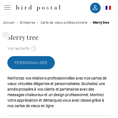
Accueil
Entreprise
Carte de voeux professionnelle
Merry tree
Mariage
Merry tree
Naissance
Voir les tarifs
Baptême
PERSONNALISER
Communion
Renforcez vos relations professionnelles avec nos cartes de
Décès
vœux virtuelles élégantes et personnalisées. Souhaitez une
année prospère à vos clients et partenaires avec des
messages chaleureux et un design professionnel. Montrez
Anniversaire
votre appréciation et démarquez-vous avec classe grâce à
nos cartes de vœux en ligne.
Vœux