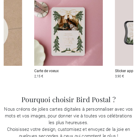
Carte de voeux
Sticker appar
2,15 €
3,90 €
Pourquoi choisir Bird Postal ?
Nous créons de jolies cartes digitales à personnaliser avec vos
mots et vos images, pour donner vie à toutes vos célébrations
les plus heureuses.
Choisissez votre design, customisez et envoyez de la joie en
quelques secondes à ceux qui comptent le plus !