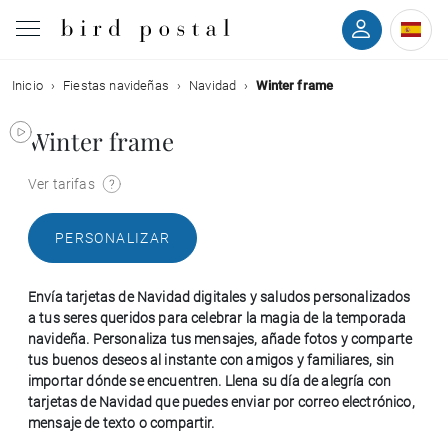
Inicio
Fiestas navideñas
Navidad
Winter frame
Boda
Winter frame
Nacimiento
Ver tarifas
Bautizo
PERSONALIZAR
Comunión
Envía tarjetas de Navidad digitales y saludos personalizados
Condolencias
a tus seres queridos para celebrar la magia de la temporada
navideña. Personaliza tus mensajes, añade fotos y comparte
tus buenos deseos al instante con amigos y familiares, sin
Cumpleaños
importar dónde se encuentren. Llena su día de alegría con
tarjetas de Navidad que puedes enviar por correo electrónico,
mensaje de texto o compartir.
Fiestas navideñas