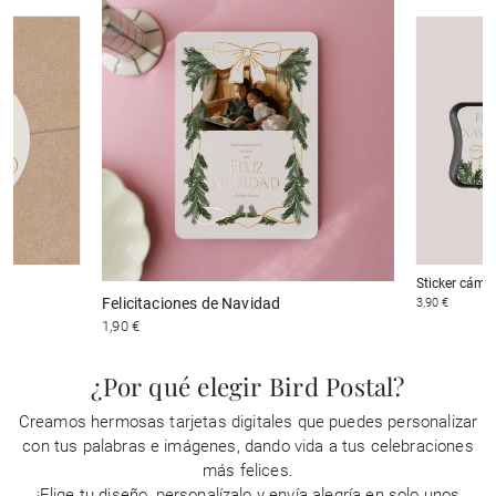
Sticker cáma
Felicitaciones de Navidad
3,90 €
1,90 €
¿Por qué elegir Bird Postal?
Creamos hermosas tarjetas digitales que puedes personalizar
con tus palabras e imágenes, dando vida a tus celebraciones
más felices.
¡Elige tu diseño, personalízalo y envía alegría en solo unos