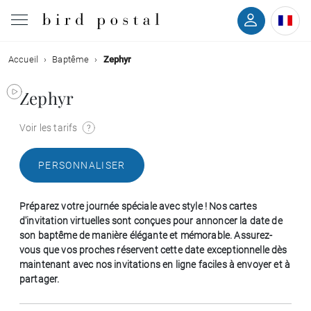
Accueil
Baptême
Zephyr
Mariage
Zephyr
Naissance
Voir les tarifs
Baptême
PERSONNALISER
Communion
Préparez votre journée spéciale avec style ! Nos cartes
Décès
d'invitation virtuelles sont conçues pour annoncer la date de
son baptême de manière élégante et mémorable. Assurez-
vous que vos proches réservent cette date exceptionnelle dès
Anniversaire
maintenant avec nos invitations en ligne faciles à envoyer et à
partager.
Vœux