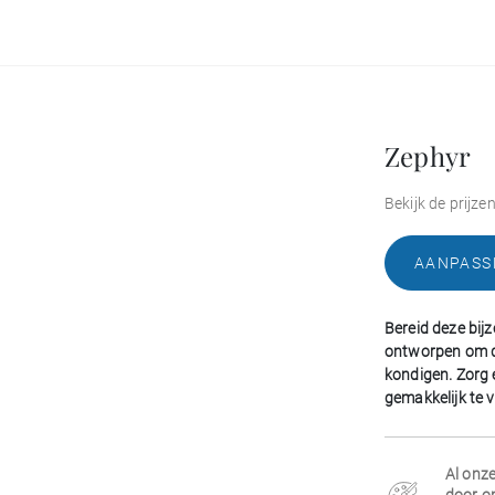
Zephyr
Bekijk de prijze
AANPASS
Bereid deze bijz
ontworpen om d
kondigen. Zorg 
gemakkelijk te 
Al onz