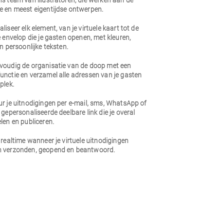
s team van illustratoren, die werken aan de
e en meest eigentijdse ontwerpen.
liseer elk element, van je virtuele kaart tot de
e envelop die je gasten openen, met kleuren,
en persoonlijke teksten.
voudig de organisatie van de doop met een
unctie en verzamel alle adressen van je gasten
plek.
r je uitnodigingen per e-mail, sms, WhatsApp of
 gepersonaliseerde deelbare link die je overal
len en publiceren.
 realtime wanneer je virtuele uitnodigingen
 verzonden, geopend en beantwoord.