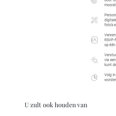
door on
mooist
Persona
digital
foto's 
Vereen
RSVP-f
op één 
Verstuu
via een
kunt de
Volg in
worden
U zult ook houden van