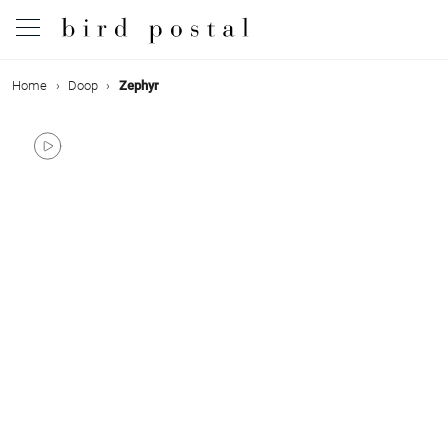
Home
Doop
Zephyr
Bruiloft
Geboorte
Doop
Communie
Rouw
Verjaardag
Evenementen