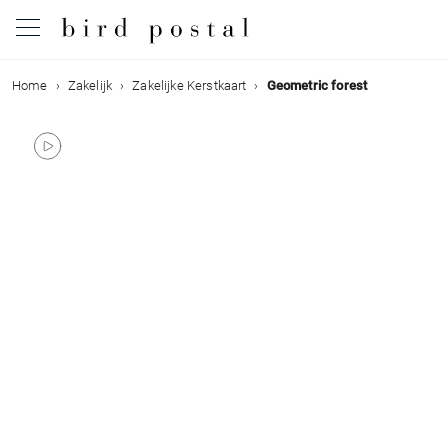
Home
Zakelijk
Zakelijke Kerstkaart
Geometric forest
Bruiloft
Geboorte
Doop
Communie
Rouw
Verjaardag
Evenementen