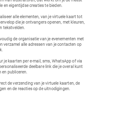
m van illustratoren, dat werkt om je de meest
de en eigentijdse creaties te bieden.
liseer alle elementen, van je virtuele kaart tot
envelop die je ontvangers openen, met kleuren,
en tekstvelden.
voudig de organisatie van je evenementen met
n verzamel alle adressen van je contacten op
k.
r je kaarten per e-mail, sms, WhatsApp of via
ersonaliseerde deelbare link die je overal kunt
 en publiceren.
rect de verzending van je virtuele kaarten, de
en en de reacties op de uitnodigingen.