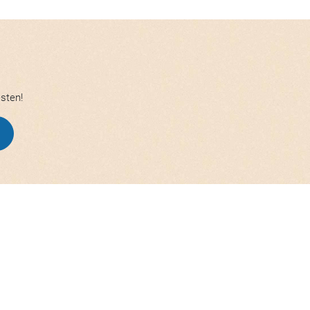
esten!