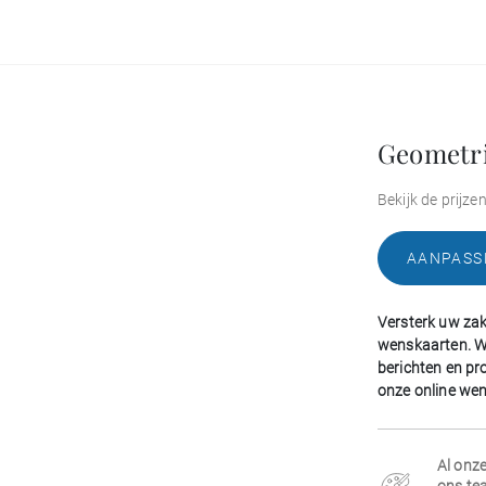
Geometri
Bekijk de prijze
AANPASS
Versterk uw zake
wenskaarten. W
berichten en pr
onze online we
Al onze