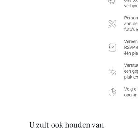
ons tea
verfijn
Persona
aan de 
foto's 
Vereen
RSVP e
één ple
Verstuu
een gep
plakken
Volg di
opening
U zult ook houden van