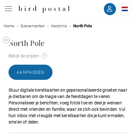
Home
Evenementen
Kerstmis
North Pole
Bruiloft
North Pole
Geboorte
Bekijk de prijzen
Doop
AANPASSEN
Communie
Stuur digitale kerstkaarten en gepersonaliseerde groeten naar
Rouw
je dierbaren om de magie van de feestdagen te vieren.
Personaliseer je berichten, voeg foto’s toe en deel je wensen
direct met vrienden en familie, waar ze zich ook bevinden. Vul
Verjaardag
hun inbox met vreugde met kerstkaarten die je kunt e-mailen,
sms'en of delen.
Evenementen