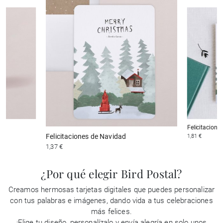
Felicitacione
Felicitaciones de Navidad
1,81 €
1,37 €
¿Por qué elegir Bird Postal?
Creamos hermosas tarjetas digitales que puedes personalizar
con tus palabras e imágenes, dando vida a tus celebraciones
más felices.
¡Elige tu diseño, personalízalo y envía alegría en solo unos