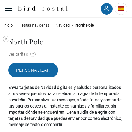
Inicio
Fiestas navideñas
Navidad
North Pole
Boda
North Pole
Nacimiento
Ver tarifas
Bautizo
PERSONALIZAR
Comunión
Envía tarjetas de Navidad digitales y saludos personalizados
Condolencias
a tus seres queridos para celebrar la magia de la temporada
navideña. Personaliza tus mensajes, añade fotos y comparte
tus buenos deseos al instante con amigos y familiares, sin
Cumpleaños
importar dónde se encuentren. Llena su día de alegría con
tarjetas de Navidad que puedes enviar por correo electrónico,
mensaje de texto o compartir.
Fiestas navideñas