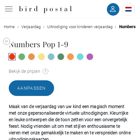
Home
Verjaardag
Uitnodiging voor kinderen verjaardag
Numbers P
Bruiloft
Numbers Pop 1-9
Geboorte
Doop
Bekijk de prijzen
Communie
AANPASSEN
Rouw
Maak van de verjaardag van uw kind een magisch moment
met onze gepersonaliseerde virtuele uitnodigingen. Kleurrijke
Verjaardag
en leuke ontwerpen die de toon zetten voor een onvergetelijk
feest. Nodig vrienden uit om met stijl en enthousiasme te
vieren met onze gemakkelijk te maken en te verspreiden online
Evenementen
uitnodigingskaarten.