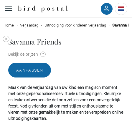
Home
Verjaardag
Uitnodiging voor kinderen verjaardag
Savanna Fr
Bruiloft
Savanna Friends
Geboorte
Bekijk de prijzen
Doop
AANPASSEN
Communie
Maak van de verjaardag van uw kind een magisch moment
Rouw
met onze gepersonaliseerde virtuele uitnodigingen. Kleurrijke
en leuke ontwerpen die de toon zetten voor een onvergetelijk
feest. Nodig vrienden uit om met stijl en enthousiasme te
Verjaardag
vieren met onze gemakkelijk te maken en te verspreiden online
uitnodigingskaarten.
Evenementen