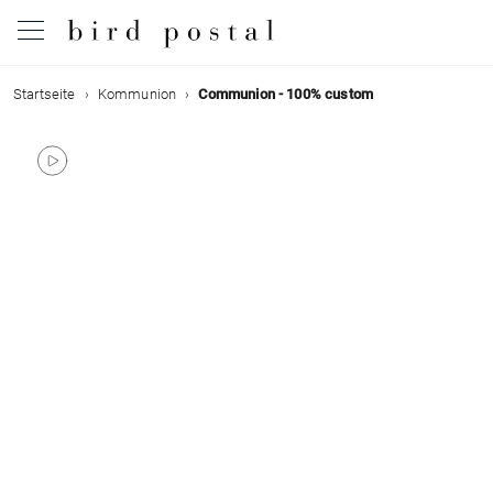
Startseite
Kommunion
Communion - 100% custom
Hochzeit
Geburt
Taufe
Kommunion
Trauer
Geburtstag
Weihnachten