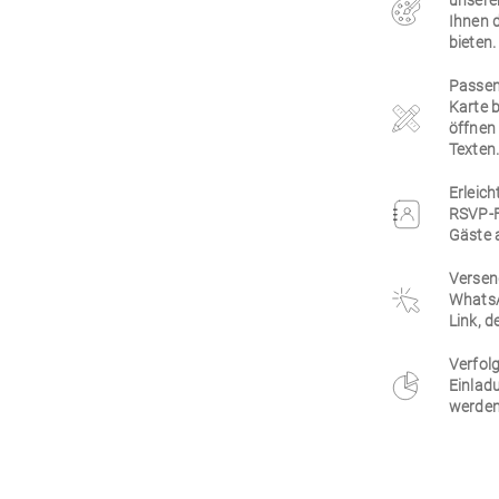
unsere
Ihnen 
bieten.
Passen 
Karte 
öffnen 
Texten
Erleich
RSVP-F
Gäste 
Versen
WhatsA
Link, d
Verfolg
Einlad
werden