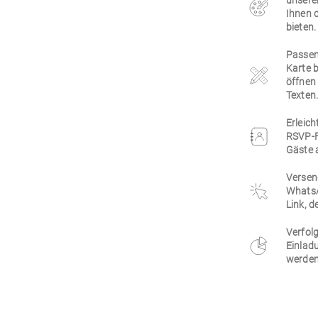
unsere
Ihnen 
bieten.
Passen 
Karte 
öffnen 
Texten
Erleich
RSVP-F
Gäste 
Versen
WhatsA
Link, d
Verfolg
Einlad
werden