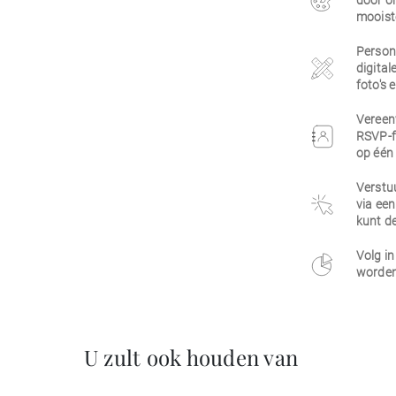
door on
mooist
Persona
digital
foto's 
Vereen
RSVP-f
op één 
Verstuu
via een
kunt de
Volg in
worden
U zult ook houden van