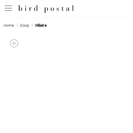
Home
Doop
Hilaire
Bruiloft
Geboorte
Doop
Communie
Rouw
Verjaardag
Evenementen