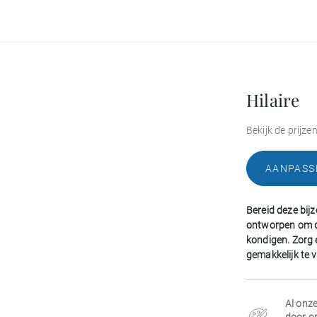
Hilaire
Bekijk de prijze
AANPASS
Bereid deze bijz
ontworpen om d
kondigen. Zorg 
gemakkelijk te 
Al onz