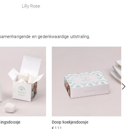
Lilly Rose
n samenhangende en gedenkwaardige uitstraling.
singsdoosje
Doop koekjesdoosje
€ 1,11
€