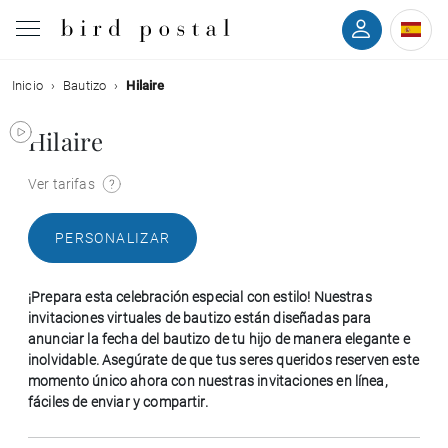
Inicio
Bautizo
Hilaire
Boda
Hilaire
Nacimiento
Ver tarifas
Bautizo
PERSONALIZAR
Comunión
¡Prepara esta celebración especial con estilo! Nuestras
Condolencias
invitaciones virtuales de bautizo están diseñadas para
anunciar la fecha del bautizo de tu hijo de manera elegante e
inolvidable. Asegúrate de que tus seres queridos reserven este
Cumpleaños
momento único ahora con nuestras invitaciones en línea,
fáciles de enviar y compartir.
Fiestas navideñas