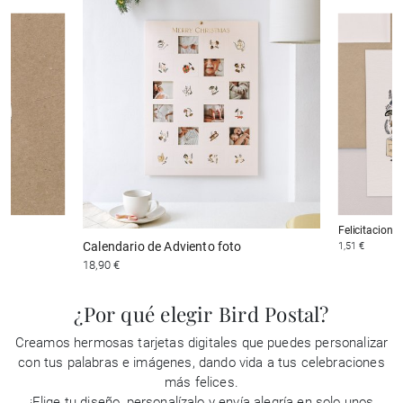
Felicitacione
Calendario de Adviento foto
1,51 €
18,90 €
¿Por qué elegir Bird Postal?
Creamos hermosas tarjetas digitales que puedes personalizar
con tus palabras e imágenes, dando vida a tus celebraciones
más felices.
¡Elige tu diseño, personalízalo y envía alegría en solo unos