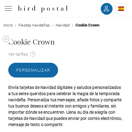
Inicio
Fiestas navideñas
Navidad
Cookie Crown
Boda
Cookie Crown
Nacimiento
Ver tarifas
Bautizo
PERSONALIZAR
Comunión
Envía tarjetas de Navidad digitales y saludos personalizados
Condolencias
a tus seres queridos para celebrar la magia de la temporada
navideña. Personaliza tus mensajes, añade fotos y comparte
tus buenos deseos al instante con amigos y familiares, sin
Cumpleaños
importar dónde se encuentren. Llena su día de alegría con
tarjetas de Navidad que puedes enviar por correo electrónico,
mensaje de texto o compartir.
Fiestas navideñas