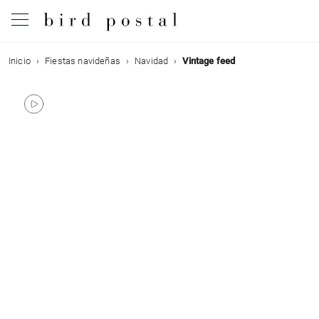
Inicio
Fiestas navideñas
Navidad
Vintage feed
Boda
Nacimiento
Bautizo
Comunión
Condolencias
Cumpleaños
Fiestas navideñas