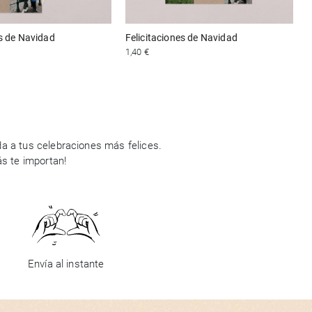
es de Navidad
Felicitaciones de Navidad
1,40 €
4
a a tus celebraciones más felices.
ás te importan!
Envía al instante