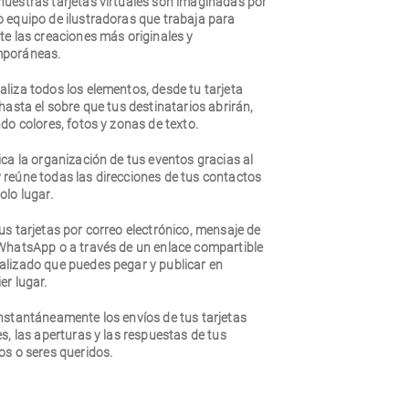
nuestras tarjetas virtuales son imaginadas por
o equipo de ilustradoras que trabaja para
te las creaciones más originales y
poráneas.
liza todos los elementos, desde tu tarjeta
 hasta el sobre que tus destinatarios abrirán,
ndo colores, fotos y zonas de texto.
ica la organización de tus eventos gracias al
 reúne todas las direcciones de tus contactos
olo lugar.
us tarjetas por correo electrónico, mensaje de
 WhatsApp o a través de un enlace compartible
alizado que puedes pegar y publicar en
er lugar.
nstantáneamente los envíos de tus tarjetas
es, las aperturas y las respuestas de tus
os o seres queridos.