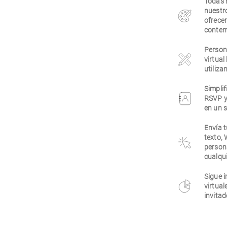
Todas 
nuestr
ofrecer
contem
Persona
virtual
utiliza
Simplif
RSVP y
en un s
Envía t
texto,
person
cualqui
Sigue i
virtual
invitad