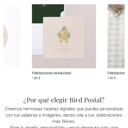
Felicitaciones de Navidad
Felicitacione
1,80 €
1,90 €
¿Por qué elegir Bird Postal?
Creamos hermosas tarjetas digitales que puedes personalizar
con tus palabras e imágenes, dando vida a tus celebraciones
más felices.
¡Elige tu diseño, personalízalo y envía alegría en solo unos