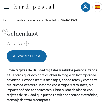
Inicio
Fiestas navideñas
Navidad
Golden knot
Boda
Golden knot
Nacimiento
Ver tarifas
Bautizo
PERSONALIZAR
Comunión
Envía tarjetas de Navidad digitales y saludos personalizados
Condolencias
a tus seres queridos para celebrar la magia de la temporada
navideña. Personaliza tus mensajes, añade fotos y comparte
tus buenos deseos al instante con amigos y familiares, sin
Cumpleaños
importar dónde se encuentren. Llena su día de alegría con
tarjetas de Navidad que puedes enviar por correo electrónico,
mensaje de texto o compartir.
Fiestas navideñas