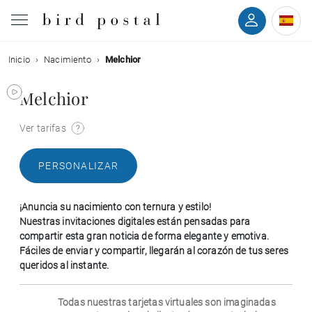
Inicio
Nacimiento
Melchior
Boda
Melchior
Nacimiento
Ver tarifas
Bautizo
PERSONALIZAR
Comunión
¡Anuncia su nacimiento con ternura y estilo!
Condolencias
Nuestras invitaciones digitales están pensadas para
compartir esta gran noticia de forma elegante y emotiva.
Fáciles de enviar y compartir, llegarán al corazón de tus seres
Cumpleaños
queridos al instante.
Fiestas navideñas
Todas nuestras tarjetas virtuales son imaginadas