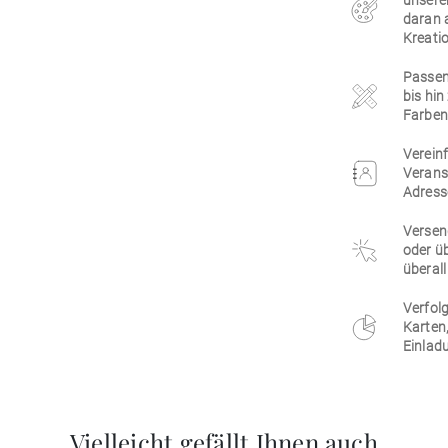
unsere
daran 
Kreatio
Passen 
bis hi
Farben,
Vereinf
Verans
Adress
Versen
oder üb
überall
Verfolg
Karten
Einlad
Vielleicht gefällt Ihnen auch