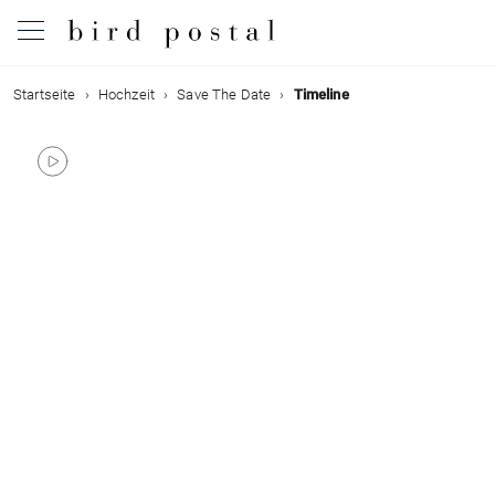
Startseite
Hochzeit
Save The Date
Timeline
Hochzeit
Geburt
Taufe
Kommunion
Trauer
Geburtstag
Weihnachten