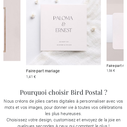
Faire-part m
Faire-part mariage
1,56 €
1,41 €
Pourquoi choisir Bird Postal ?
Nous créons de jolies cartes digitales à personnaliser avec vos
mots et vos images, pour donner vie à toutes vos célébrations
les plus heureuses.
Choisissez votre design, customisez et envoyez de la joie en
quelques secondes à ceux qui comptent le plus !