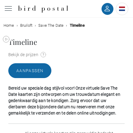
Home
Bruiloft
Save The Date
Timeline
Bruiloft
Timeline
Geboorte
Bekijk de prijzen
Doop
AANPASSEN
Communie
Bereid uw speciale dag stijlvol voor! Onze virtuele Save The
Rouw
Date kaarten zijn ontworpen om uw trouwdatum elegant en
gedenkwaardig aan te kondigen. Zorg ervoor dat uw
dierbaren deze bijzondere datum nu reserveren met onze
Verjaardag
gemakkelijk te verzenden en te delen online uitnodigingen.
Evenementen