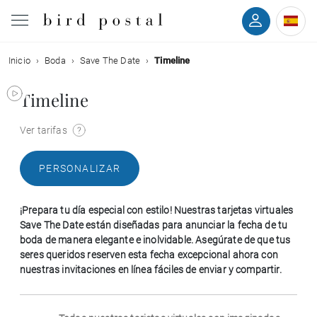
Inicio
Boda
Save The Date
Timeline
Boda
Timeline
Nacimiento
Ver tarifas
Bautizo
PERSONALIZAR
Comunión
¡Prepara tu día especial con estilo! Nuestras tarjetas virtuales
Condolencias
Save The Date están diseñadas para anunciar la fecha de tu
boda de manera elegante e inolvidable. Asegúrate de que tus
seres queridos reserven esta fecha excepcional ahora con
Cumpleaños
nuestras invitaciones en línea fáciles de enviar y compartir.
Fiestas navideñas